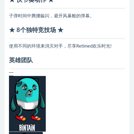
★ 快节奏动作 ★
子弹时间中腾挪躲闪，避开风暴般的弹幕。
★ 8个独特竞技场 ★
使用不同的环境来消灭对手，尽享Retimed欢乐时光!
英雄团队