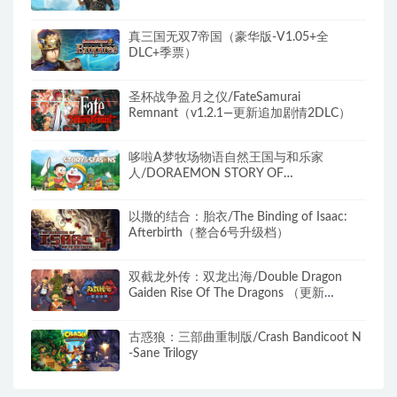
真三国无双7帝国（豪华版-V1.05+全
DLC+季票）
圣杯战争盈月之仪/FateSamurai
Remnant（v1.2.1—更新追加剧情2DLC）
哆啦A梦牧场物语自然王国与和乐家
人/DORAEMON STORY OF
SEASONS（更新和动物一起DLC）
以撒的结合：胎衣/The Binding of Isaac:
Afterbirth（整合6号升级档）
双截龙外传：双龙出海/Double Dragon
Gaiden Rise Of The Dragons （更新
v04.04.2024 ）
古惑狼：三部曲重制版/Crash Bandicoot N
-Sane Trilogy