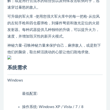
解；或是用行云流水的组合技以及特殊攻击砍倒对手，迅
速穿过暴怒的敌人。
可升级的军火库 -使用您强大军火库中的每一把枪-从拉风
的左轮手枪和四仓霰弹枪，到爆炸弩箭和激光定位的火箭
发射器。每种武器提供几种独特的升级，可以提升火力，
速度，并增加毁灭性的新开火模式。
神秘力量-召唤神秘力量来保护自己，麻痹敌人，或是割下
他们的脑袋，取出鲜活跳动的心脏让他们跪地求饶。
系统需求
Windows
最低配置:
操作系统: Windows XP / Vista / 7 / 8