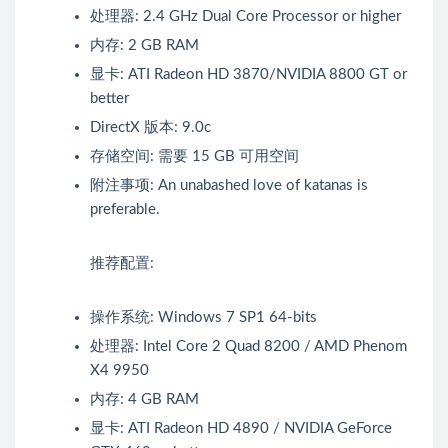
处理器: 2.4 GHz Dual Core Processor or higher
内存: 2 GB RAM
显卡: ATI Radeon HD 3870/NVIDIA 8800 GT or
better
DirectX 版本: 9.0c
存储空间: 需要 15 GB 可用空间
附注事项: An unabashed love of katanas is
preferable.
推荐配置:
操作系统: Windows 7 SP1 64-bits
处理器: Intel Core 2 Quad 8200 / AMD Phenom
X4 9950
内存: 4 GB RAM
显卡: ATI Radeon HD 4890 / NVIDIA GeForce