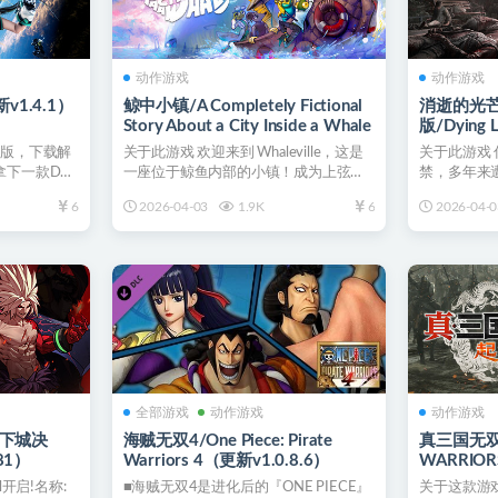
动作游戏
动作游戏
新v1.4.1）
鲸中小镇/A Completely Fictional
消逝的光
Story About a City Inside a Whale
版/Dying L
Restored 
腾版，下载解
关于此游戏 欢迎来到 Whaleville，这是
关于此游戏 
又拿下一款D加
一座位于鲸鱼内部的小镇！成为上弦船
禁，多年来
的船长，探...
逃了出来，但
6
2026-04-03
1.9K
6
2026-04-0
全部游戏
动作游戏
动作游戏
地下城决
海贼无双4/One Piece: Pirate
真三国无双 
81）
Warriors 4（更新v1.0.8.6）
WARRIOR
v1.0.1.0）
l开启!名称:
■海贼无双4是进化后的『ONE PIECE』
关于这款游