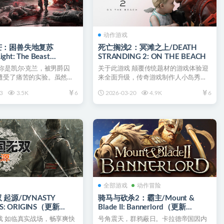
动作游戏
芒：困兽失地复苏
死亡搁浅2：冥滩之上/DEATH
ight: The Beast
STRANDING 2: ON THE BEACH
Land
你是凯尔·克兰，被男爵囚
关于此游戏 颠覆传统题材的游戏体验迎
遭受了痛苦的实验。虽然你
来全面升级，传奇游戏制作人小岛秀夫
是抹不去的...
为您带来动人心弦的续作...
3
3.5K
6
2026-03-20
4.9K
6
全部游戏
动作冒险
起源/DYNASTY
骑马与砍杀2：霸主/Mount &
S: ORIGINS（更新
Blade II: Bannerlord（更新
v1.3.11）
戏 如临真实战场，畅享爽快
号角震天，群鸦蔽日。卡拉德帝国因内