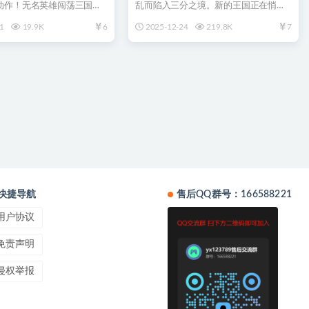
动作！无名英雄闯荡三国乱
乱而陷入三分之境。新的王国正在悄然
无双”系...
崛起。佩好长剑，缚紧盔甲...
1
19.9K
6
2025-12-24
219.8K
7
快捷导航
售后QQ群号：166588221
用户协议
免责声明
侵权举报