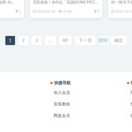
 Ar...
无双游戏！本作以「拟真的ONE PIECE
的一骑当千
战场体...
世的“真・三国
5
2026-02-03
21.0K
5
2026-02-0
1
2
3
...
80
下一页
确定
快捷导航
加入会员
安装教程
网盘会员