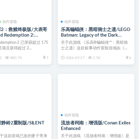
动作冒险
动作冒险
2：救赎终极版/大表哥
乐高蝙蝠侠：黑暗骑士之遗/LEGO
d Redemption 2:
Batman: Legacy of the Dark
 Edition（更新v1491.50
Knight
Redemption 2 已荣获超过 175
关于此游戏 《乐高®蝙蝠侠™：黑暗骑
项且获得超过 2...
士之遗》这款叙事动作冒险游戏由《乐
高®星球大战™：天行者...
2
880.7K
7
2026-05-27
2.5K
6
动作冒险
静岭2重制版/SILENT
流放者柯南：增强版/Conan Exiles
Enhanced
关于这款游戏已故的妻子寄来
关于此游戏 《流放者柯南：增强版》是