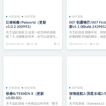
全部游戏
动作冒险
动作冒险
幻兽帕鲁/Palworld（更新
007 初露锋芒/007 First
v1.0.2.100993）
新v1.1.0(Build.242985
关于这款游戏 Q. 这是一款怎样的游戏
关于此游戏 跟随年轻、机
呢？ A. 在帕鲁的世界，你可以选择与神
的詹姆斯·邦德的脚步，他
奇的生物「帕鲁...
练项目中的新兵，一起...
2026-08-01
45.2K
10
2026-07-31
6.4K
全部游戏
动作冒险
动作冒险
铁拳8/TEKKEN 8（更新
深海迷航2/异星水域2/Sub
v3.00.02）
2
关于这款游戏 ※本商品以外另有「数字
关于此游戏 《Subnautica