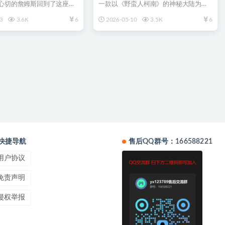
妻心切的詹姆斯回到了这座小
一款以《野蛮人柯南》的神秘大陆为背
寂静...
景的开放世界生存游戏。...
3
3.6K
6
2026-05-10
3.5K
6
快捷导航
售后QQ群号：166588221
用户协议
免责声明
侵权举报