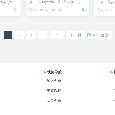
世界的水下
你。” 《Pragmata》是卡普空推出的一款
书信。 见
独特的科...
镇。 小镇名叫
6
2026-05-16
5.3K
6
2026-05-1
1
2
3
...
123
下一页
确定
快捷导航
加入会员
安装教程
网盘会员