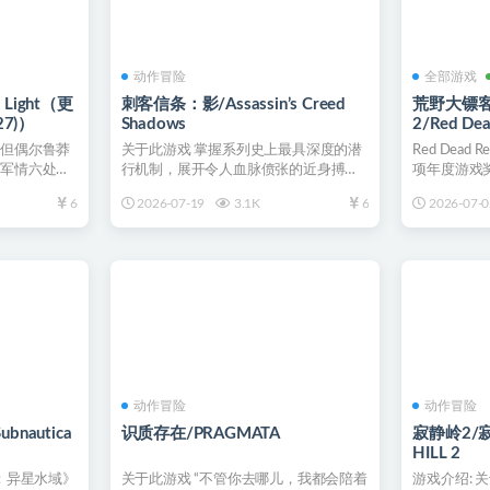
动作冒险
全部游戏
 Light（更
刺客信条：影/Assassin’s Creed
荒野大镖客
27)）
Shadows
2/Red Dea
Ultimate
智但偶尔鲁莽
关于此游戏 掌握系列史上最具深度的潜
Red Dead 
终极版）
是军情六处训
行机制，展开令人血脉偾张的近身搏杀
项年度游戏奖
“《影》是我近十年玩...
6
2026-07-19
3.1K
6
2026-07-0
动作冒险
动作冒险
nautica
识质存在/PRAGMATA
寂静岭2/寂
HILL 2
 2：异星水域》
关于此游戏 “不管你去哪儿，我都会陪着
游戏介绍: 