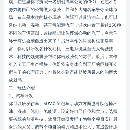
戏。在这里你将扮演一名初创汽车公司的CEO，通过不断
努力将自己的公司做大做强，并和各大知名车争夺全球市
场。造车是本作的核心玩法，你既可以造汽油车，也可以
造纯电动、混动、甚至氢能源汽车，游戏内置了超过150种
不同的车辆蓝图，曾经那些让你怦然心动的汽车，今天你
终于有机会亲自造出来了！另外本作的科技树也非常丰
富，你可以研发各种发动机、三电系统甚至无人驾驶技
术，科技的领先将会帮助你击败强劲的对手。最后，本作
引入了工厂生产模块，你即将亲身体会到工厂的巨额开支
所带了的心理压力，也将体会到产能爬坡所带来的的巨大
成就感！
二、玩法介绍
1、汽车研发
你可以研发轿车、SUV甚至跑车，动力方面也可以选择汽
油、混动、纯电、氢能源，设定好自己价位和卖点，选择
要搭载的前沿科技，然后开始研发吧！为每个项目安排最
合适的人员，调节个项目的精力和成本投入，完成设计通