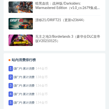
暗黑血统：战神版/Darksiders:
Warmastered Edition（v1.0_cs:2679集成
12号升级档）
漂移21/DRIFT21（更新v23644）
无主之地3/Borderlands 3（豪华全DLC皇帝
版V20210125）
站内消费排行榜
1
(新*户) 累计消费
144金币
2
(新*户) 累计消费
138金币
3
(新*户) 累计消费
136金币
4
(新*户) 累计消费
135金币
5
(新*户) 累计消费
134金币