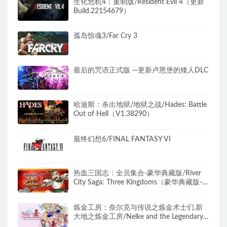
生化危机4：重制版/Resident Evil 4（更新
Build.22154679）
孤岛惊魂3/Far Cry 3
最后的咒语正式版 —更新卢恩堡的矮人DLC
哈迪斯：杀出地狱/地狱之战/Hades: Battle
Out of Hell（V1.38290）
最终幻想6/FINAL FANTASY VI
热血三国志：全员集合-豪华典藏版/River
City Saga: Three Kingdoms（豪华典藏版-
Build.9205248-1.01+典藏内容）
炼金工房：奈尔克与传说之炼金术士们.新
大地之炼金工房/Nelke and the Legendary
Alchemists: Atelier of a New Land