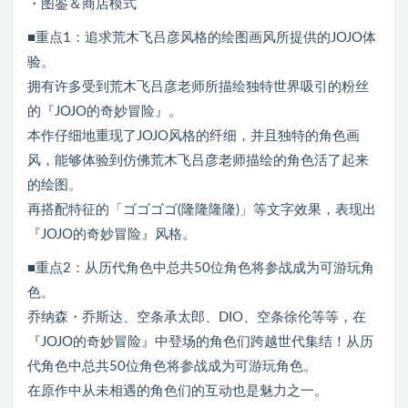
・图鉴＆商店模式
■重点1：追求荒木飞吕彦风格的绘图画风所提供的JOJO体
验。
拥有许多受到荒木飞吕彦老师所描绘独特世界吸引的粉丝
的『JOJO的奇妙冒险』。
本作仔细地重现了JOJO风格的纤细，并且独特的角色画
风，能够体验到仿佛荒木飞吕彦老师描绘的角色活了起来
的绘图。
再搭配特征的「ゴゴゴゴ(隆隆隆隆)」等文字效果，表现出
『JOJO的奇妙冒险』风格。
■重点2：从历代角色中总共50位角色将参战成为可游玩角
色。
乔纳森・乔斯达、空条承太郎、DIO、空条徐伦等等，在
『JOJO的奇妙冒险』中登场的角色们跨越世代集结！从历
代角色中总共50位角色将参战成为可游玩角色。
在原作中从未相遇的角色们的互动也是魅力之一。