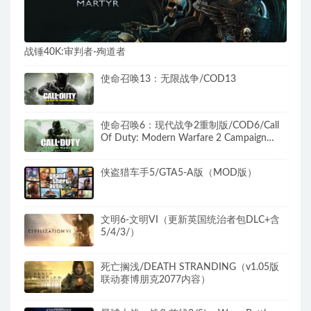
战锤40K:审判者-殉道者
使命召唤13：无限战争/COD13
使命召唤6：现代战争2重制版/COD6/Call
Of Duty: Modern Warfare 2 Campaign
Remastered（无需战网）
侠盗猎车手5/GTA5-A版（MOD版）
文明6-文明VI（更新英国统治者包DLC+含
5/4/3/）
死亡搁浅/DEATH STRANDING（v1.05版
联动赛博朋克2077内容）