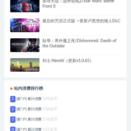
星球大战：战争前线2/Star Wars: Battle
Front II
最后的咒语正式版 —更新卢恩堡的矮人DLC
耻辱：界外魔之死/Dishonored: Death of
the Outsider
剑士/Kenshi（更新v1.0.65）
站内消费排行榜
1
(新*户) 累计消费
144金币
2
(新*户) 累计消费
138金币
3
(新*户) 累计消费
136金币
4
(新*户) 累计消费
135金币