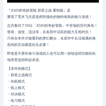
『JOJO的奇妙冒险 群星之战 重制版』是
重现了荒木飞吕彦老师所描绘的独特画风的格斗游戏！
总共集结了50位「JOJO的奇妙冒险」中登场的历代角色！
替身、波纹、流法等，在各部中活跃的能力互相对抗！
只有在本作才能看到的梦幻舞台，在原作中从没相遇的角
色间的互动都是此生必看！
即使是不擅长格斗游戏的人也可以用一按钮连招功能轻松
地享受连招和必杀技。
【本作的模式】
・群星之战模式
・街机模式
・线上模式
・对决模式
・练习模式