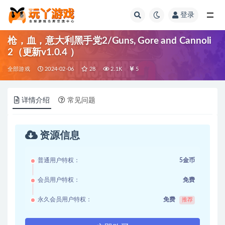
登录
全部
枪，血，意大利黑手党2/Guns, Gore and Cannoli
2（更新v1.0.4 ）
全部游戏
2024-02-06
28
2.1K
5
详情介绍
常见问题
资源信息
普通用户特权：
5金币
会员用户特权：
免费
永久会员用户特权：
免费
推荐