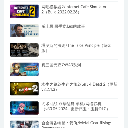
网吧模拟器2/Internet Cafe Simulator
2（Build.2022.02.26）
威士忌.黑手党,Leo的故事
塔罗斯的法则/The Talos Principle（黄金
版）
真三国无双76543系列
求生之路2/生存之旅2/Left 4 Dead 2（更新
v2.2.4.3）
咒术回战 双华乱舞 单机/网络联机
（v30.05.2024—更新怀玉・玉折DLC）
合金装备崛起：复仇/Metal Gear Rising: