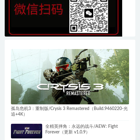
孤岛危机3：重制版/Crysis 3 Remastered（Build.9460220-光
追+4K）
全精英摔角：永远的战斗/AEW: Fight
Forever（更新 v1.0.9）