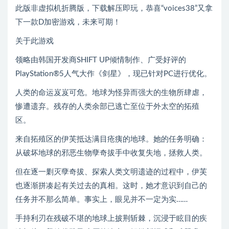
此版非虚拟机折腾版，下载解压即玩，恭喜“voices38”又拿
下一款D加密游戏，未来可期！
关于此游戏
领略由韩国开发商SHIFT UP倾情制作、广受好评的
PlayStation®5人气大作《剑星》，现已针对PC进行优化。
人类的命运岌岌可危。地球为怪异而强大的生物所肆虐，
惨遭遗弃。残存的人类余部已逃亡至位于外太空的拓殖
区。
来自拓殖区的伊芙抵达满目疮痍的地球。她的任务明确：
从破坏地球的邪恶生物孽奇拔手中收复失地，拯救人类。
但在逐一剿灭孽奇拔、探索人类文明遗迹的过程中，伊芙
也逐渐拼凑起有关过去的真相。这时，她才意识到自己的
任务并不那么简单。事实上，眼见并不一定为实……
手持利刃在残破不堪的地球上披荆斩棘，沉浸于眩目的疾