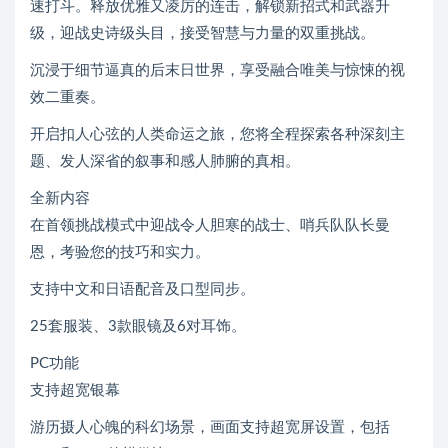
速打斗。释放优雅又凌厉的连击，解锁新招式和武器升
级，迎战史诗级头目，接受智慧与力量的双重挑战。
沉浸于细节逼真的后末日世界，享受融合唯美与惊悚的视
效二重奏。
开启扣人心弦的人类命运之旅，您将全程探索各种深刻主
题、发人深省的叙事和感人肺腑的真相。
全新内容
在首领挑战模式中迎战令人胆寒的战士、哨兵队队长曼
恩，考验您的技巧和实力。
支持中文和日语配音及口型同步。
25套服装、3款眼镜及6对耳饰。
PC功能
支持超宽银幕
游历摄人心魄的科幻场景，画面支持超宽屏设置，包括