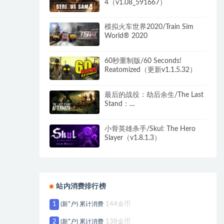
4（v1.08_591667）
模拟火车世界2020/Train Sim
World® 2020
60秒重制版/60 Seconds!
Reatomized（更新v1.1.5.32）
最后的战役：劫后余生/The Last
Stand：
Aftermath（v1.2.0.485）
小骨英雄杀手/Skul: The Hero
Slayer（v1.8.1.3）
站内消费排行榜
1
(新*户) 累计消费
144金币
2
(新*户) 累计消费
138金币