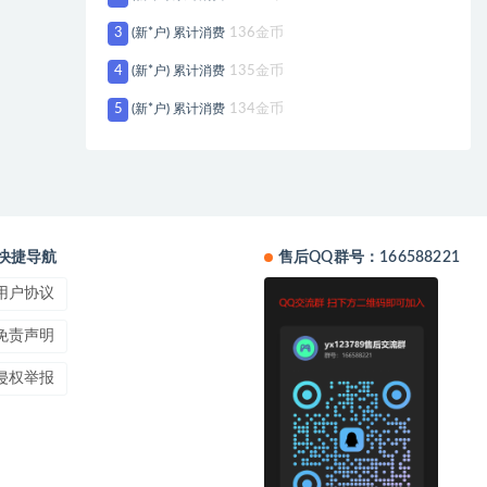
3
(新*户) 累计消费
136金币
4
(新*户) 累计消费
135金币
5
(新*户) 累计消费
134金币
快捷导航
售后QQ群号：166588221
用户协议
免责声明
侵权举报