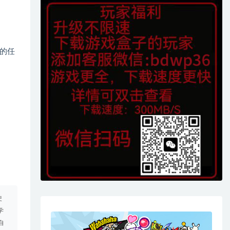
的任
使
学
自