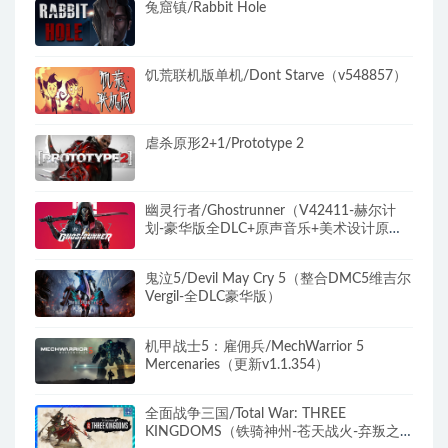
兔窟镇/Rabbit Hole
饥荒联机版单机/Dont Starve（v548857）
虐杀原形2+1/Prototype 2
幽灵行者/Ghostrunner（V42411-赫尔计
划-豪华版全DLC+原声音乐+美术设计原
图）
鬼泣5/Devil May Cry 5（整合DMC5维吉尔
Vergil-全DLC豪华版）
机甲战士5：雇佣兵/MechWarrior 5
Mercenaries（更新v1.1.354）
全面战争三国/Total War: THREE
KINGDOMS（铁骑神州-苍天战火-弃叛之