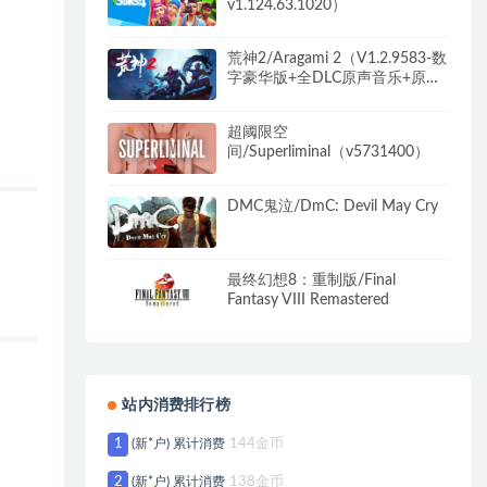
v1.124.63.1020）
荒神2/Aragami 2（V1.2.9583-数
字豪华版+全DLC原声音乐+原
画）
超阈限空
间/Superliminal（v5731400）
DMC鬼泣/DmC: Devil May Cry
最终幻想8：重制版/Final
Fantasy VIII Remastered
站内消费排行榜
1
(新*户) 累计消费
144金币
2
(新*户) 累计消费
138金币