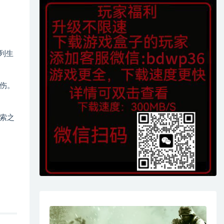
系列生
伤。
索之