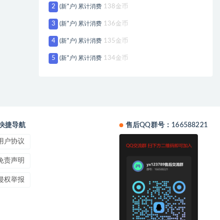
2
(新*户) 累计消费
138金币
3
(新*户) 累计消费
136金币
4
(新*户) 累计消费
135金币
5
(新*户) 累计消费
134金币
快捷导航
售后QQ群号：166588221
用户协议
免责声明
侵权举报