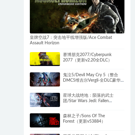
皇牌空战7：突击地平线增强版/Ace Combat
Assault Horizon
赛博朋克2077/Cyberpunk
2077（更新v2.20全DLC）
鬼泣5/Devil May Cry 5（整合
DMC5维吉尔Vergil-全DLC豪华
版）
星球大战绝地：陨落的武士
团/Star Wars Jedi: Fallen
Order（v1.0.10.0_20211109）
森林之子/Sons Of The
Forest（更新v53884）