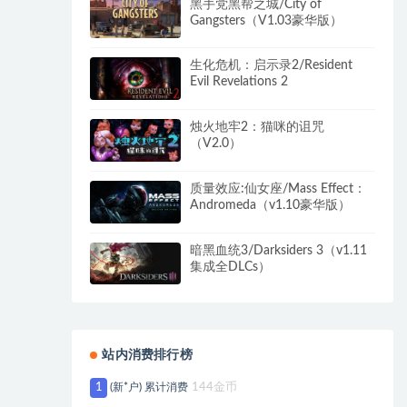
黑手党黑帮之城/City of
Gangsters（V1.03豪华版）
生化危机：启示录2/Resident
Evil Revelations 2
烛火地牢2：猫咪的诅咒
（V2.0）
质量效应:仙女座/Mass Effect：
Andromeda（v1.10豪华版）
暗黑血统3/Darksiders 3（v1.11
集成全DLCs）
站内消费排行榜
1
(新*户) 累计消费
144金币