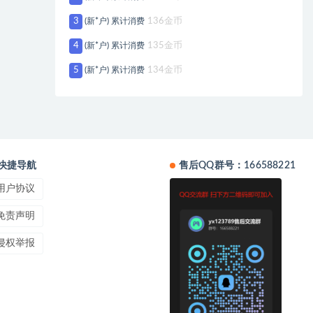
3
(新*户) 累计消费
136金币
4
(新*户) 累计消费
135金币
5
(新*户) 累计消费
134金币
快捷导航
售后QQ群号：166588221
用户协议
免责声明
侵权举报