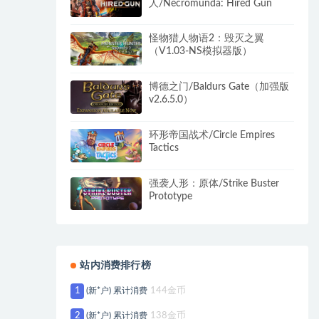
人/Necromunda: Hired Gun
怪物猎人物语2：毁灭之翼
（V1.03-NS模拟器版）
博德之门/Baldurs Gate（加强版
v2.6.5.0）
环形帝国战术/Circle Empires
Tactics
强袭人形：原体/Strike Buster
Prototype
站内消费排行榜
1
(新*户) 累计消费
144金币
2
(新*户) 累计消费
138金币