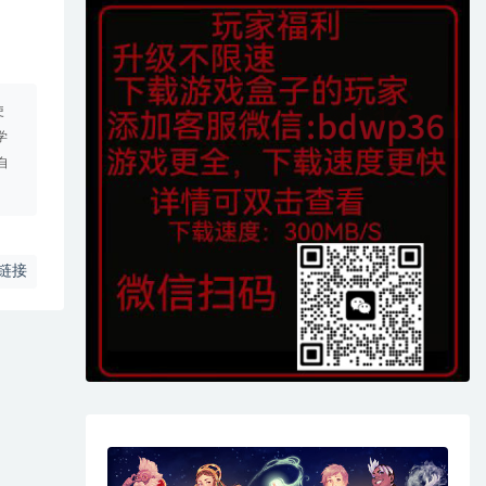
使
学
自
链接