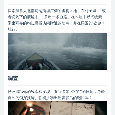
探索加拿大北部马纳斯坦广阔的虚构大地，在村子里──或
者说剩下的废墟中──杀出一条血路。在木屋中寻找线索，
乘坐可靠的狗拉雪橇访问附近的地点，并在周围的湖泊中
航行。
调查
仔细追踪你的线索和发现。查阅卡尔·福伯特的日记，考验
自己的侦探技能。你能拼凑出迷雾背后的谜团吗？