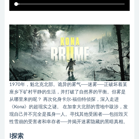
1970年，魁北克北部。诡异的雾气──迷雾──正破坏着某
座乡下矿村平静的生活，并打破了自然界的平衡。但雾是
从哪里来的呢？ 再次化身卡尔·福伯特侦探，深入走进
《Kona》的超现实之谜。 在加拿大北部的雪地中跋涉，发
现自己并不完全是孤身一人。寻找其他受困者──包括毁灭
性雪崩的受害者和幸存者──并揭开迷雾隐藏的黑暗真相。
ا探索