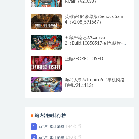
Rivals（v2.0.33）
英雄萨姆4豪华版/Serious Sam
4（v1.08_591667）
五藏严流记2/Ganryu
2（Build.10858517-剑气纵横-无
人之境）
止赎/FORECLOSED
海岛大亨6/Tropico6（单机网络
联机v21.1113）
站内消费排行榜
1
(新*户) 累计消费
144金币
2
(新*户) 累计消费
138金币