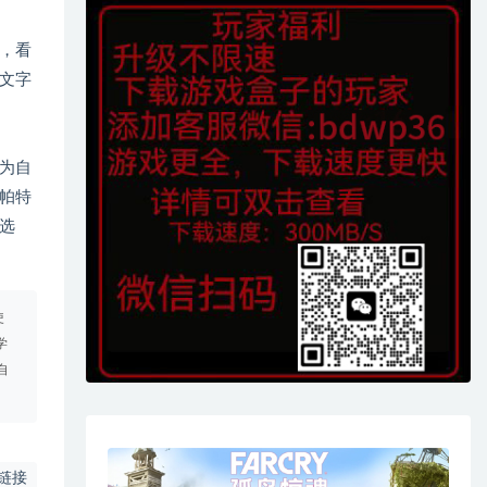
，看
文字
为自
帕特
选
使
学
自
链接