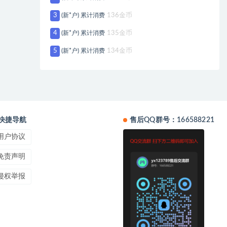
3
(新*户) 累计消费
136金币
4
(新*户) 累计消费
135金币
5
(新*户) 累计消费
134金币
快捷导航
售后QQ群号：166588221
用户协议
免责声明
侵权举报