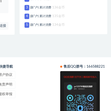
自
3
(新*户) 累计消费
136金币
4
(新*户) 累计消费
135金币
5
(新*户) 累计消费
134金币
链接
快捷导航
售后QQ群号：166588221
用户协议
免责声明
侵权举报