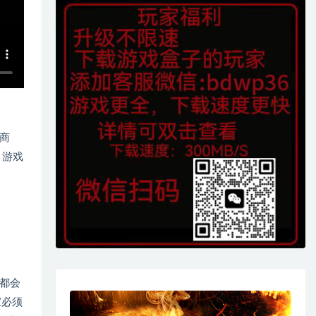
商
，游戏
都会
家必须