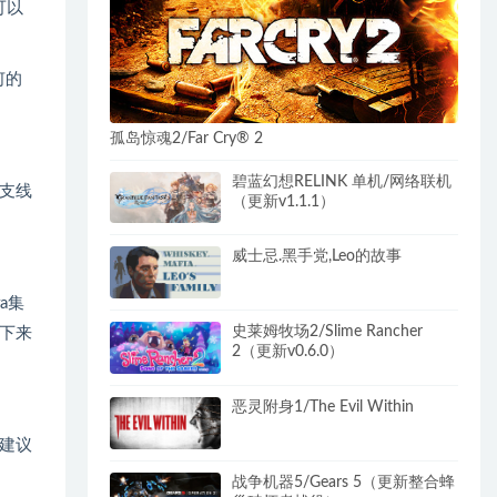
可以
何的
孤岛惊魂2/Far Cry® 2
碧蓝幻想RELINK 单机/网络联机
支线
（更新v1.1.1）
威士忌.黑手党,Leo的故事
a集
史莱姆牧场2/Slime Rancher
下来
2（更新v0.6.0）
恶灵附身1/The Evil Within
建议
战争机器5/Gears 5（更新整合蜂