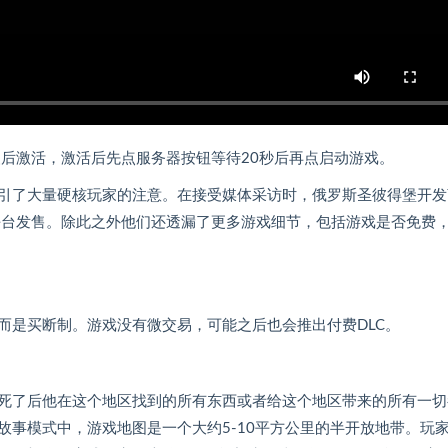
装后激活，激活后先点服务器按钮等待20秒后再点启动游戏。
引了大量硬核玩家的注意。在接受媒体采访时，俄罗斯圣彼得堡开发
会登录主机平台发售。除此之外他们还透漏了更多游戏细节，包括游戏是否免费
费游戏，而是买断制。游戏没有微交易，可能之后也会推出付费DLC。
死了后他在这个地区找到的所有东西或者给这个地区带来的所有一切
事模式中，游戏地图是一个大约5-10平方公里的半开放地带。玩