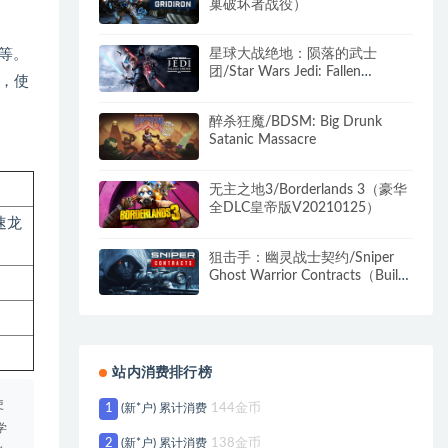
巢破坏者战役）
等。
星球大战绝地：陨落的武士
团/Star Wars Jedi: Fallen
，使
Order（v1.0.10.0_20211109）
醉杀狂魔/BDSM: Big Drunk
Satanic Massacre
无主之地3/Borderlands 3（豪华
全DLC皇帝版V20210125）
D速龙
狙击手：幽灵战士契约/Sniper
Ghost Warrior Contracts（Build
20211130整合DLC）
站内消费排行榜
使
1
(新*户) 累计消费
144金币
学
2
(新*户) 累计消费
138金币