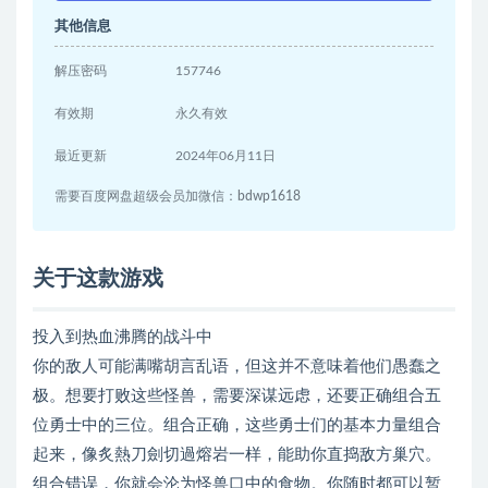
其他信息
解压密码
157746
有效期
永久有效
最近更新
2024年06月11日
需要百度网盘超级会员加微信：bdwp1618
关于这款游戏
投入到热血沸腾的战斗中
你的敌人可能满嘴胡言乱语，但这并不意味着他们愚蠢之
极。想要打败这些怪兽，需要深谋远虑，还要正确组合五
位勇士中的三位。组合正确，这些勇士们的基本力量组合
起来，像炙熱刀劍切過熔岩一样，能助你直捣敌方巢穴。
组合错误，你就会沦为怪兽口中的食物。你随时都可以暂