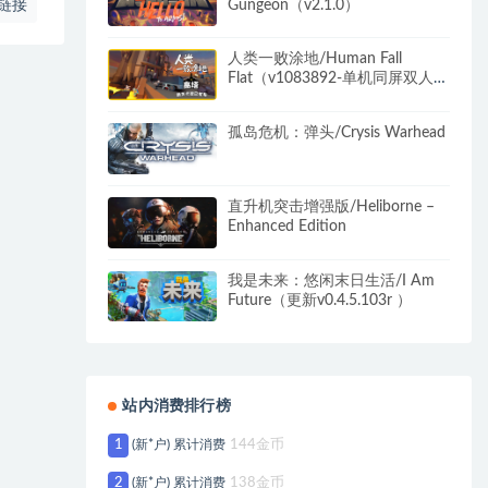
Gungeon（v2.1.0）
链接
人类一败涂地/Human Fall
Flat（v1083892-单机同屏双人网
络联机）
孤岛危机：弹头/Crysis Warhead
直升机突击增强版/Heliborne –
Enhanced Edition
我是未来：悠闲末日生活/I Am
Future（更新v0.4.5.103r ）
站内消费排行榜
1
(新*户) 累计消费
144金币
2
(新*户) 累计消费
138金币