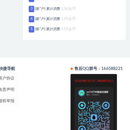
3
(新*户) 累计消费
136金币
4
(新*户) 累计消费
135金币
5
(新*户) 累计消费
134金币
快捷导航
售后QQ群号：166588221
用户协议
免责声明
侵权举报