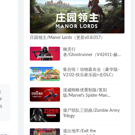
庄园领主/Manor Lords（更新v0.8.017）
幽灵行
者/Ghostrunner（V42411-赫尔
计划-豪华版全DLC+原声音乐+美
术设计原图）
集合啦！动物森友会（豪华版-
V2.02-快乐家乐园+全DLC）
漫威蜘蛛侠重制版/复刻
使
版/Marvel’s Spider-Man
学
Remastered（v2.1012.0.0+预购
奖励+全DLC）
自
僵尸部队三部曲/Zombie Army
Trilogy
逃出地牢/Exit the