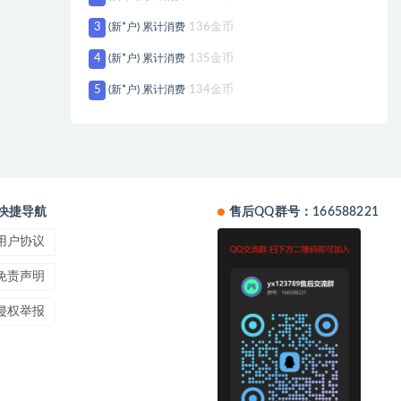
3
(新*户) 累计消费
136金币
4
(新*户) 累计消费
135金币
5
(新*户) 累计消费
134金币
快捷导航
售后QQ群号：166588221
用户协议
免责声明
侵权举报