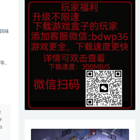
回味
等等。
使
学
自