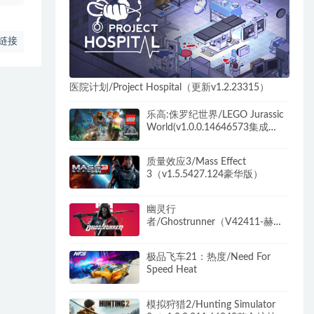
链接
医院计划/Project Hospital（更新v1.2.23315）
乐高:侏罗纪世界/LEGO Jurassic
World(v1.0.0.14646573集成
DLCs)
质量效应3/Mass Effect
3（v1.5.5427.124豪华版）
幽灵行
者/Ghostrunner（V42411-赫尔
计划-豪华版全DLC+原声音乐+美
术设计原图）
极品飞车21：热度/Need For
Speed Heat
模拟狩猎2/Hunting Simulator