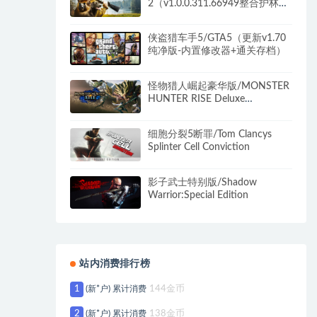
2（v1.0.0.311.66949整合护林员
生活DLC）
侠盗猎车手5/GTA5（更新v1.70
纯净版-内置修改器+通关存档）
怪物猎人崛起豪华版/MONSTER
HUNTER RISE Deluxe
Edition（更新v16.0.2.0）
细胞分裂5断罪/Tom Clancys
Splinter Cell Conviction
影子武士特别版/Shadow
Warrior:Special Edition
站内消费排行榜
1
(新*户) 累计消费
144金币
2
(新*户) 累计消费
138金币