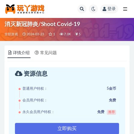
登录
全部
消灭新冠肺炎/Shoot Covid-19
全部游戏
2024-03-23
1
7.0K
5
详情介绍
常见问题
资源信息
普通用户特权：
5金币
会员用户特权：
免费
永久会员用户特权：
免费
推荐
立即购买