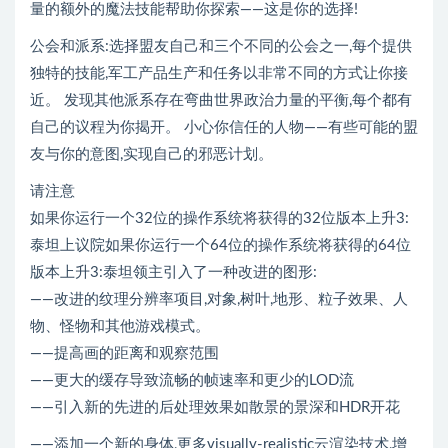
量的额外的魔法技能帮助你探索——这是你的选择!
公会和派系:选择盟友自己和三个不同的公会之一,每个提供
独特的技能,军工产品生产和任务以非常不同的方式让你接
近。 发现其他派系存在弯曲世界政治力量的平衡,每个都有
自己的议程为你揭开。 小心你信任的人物——有些可能的盟
友与你的意图,实现自己的邪恶计划。
请注意
如果你运行一个32位的操作系统将获得的32位版本上升3:
泰坦上议院如果你运行一个64位的操作系统将获得的64位
版本上升3:泰坦领主引入了一种改进的图形:
——改进的纹理分辨率项目,对象,树叶,地形、粒子效果、人
物、怪物和其他游戏模式。
——提高画的距离和观察范围
——更大的缓存导致流畅的帧速率和更少的LOD流
——引入新的先进的后处理效果如散景的景深和HDR开花
——添加一个新的身体,更多visually-realistic云渲染技术,增