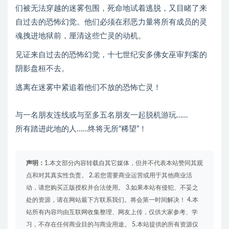
们被无法穿越的迷雾包围，死命地试着逃脱，又目睹了来
自过去的恐怖幻觉。他们必须在邪恶力量将所有成员的灵
魂拽进地狱前，厘清这些亡灵的动机。
见证来自过去的恐怖幻觉，十七世纪安多佛女巫审判案的
阴影盘桓不去。
逃离在迷雾中紧追着他们不放的恐怖亡灵！
与一名朋友连线或与至多五名朋友一起脱机游玩……
所有踏进此地的人……终将无所“稀望”！
声明：
1.本文部分内容转载自其它媒体，但并不代表本站赞同其观
点和对其真实性负责。 2.若您需要商业运营或用于其他商业活
动，请您购买正版授权并合法使用。 3.如果本站有侵犯、不妥之
处的资源，请在网站最下方联系我们。将会第一时间解决！ 4.本
站所有内容均由互联网收集整理、网友上传，仅供大家参考、学
习，不存在任何商业目的与商业用途。 5.本站提供的所有资源仅