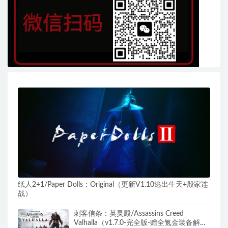
纸人2+1/Paper Dolls：Original（更新V1.10逃出生天+殷家连
战）
刺客信条：英灵殿/Assassins Creed
Valhalla（v1.7.0-完全版-赠全氪金装备解