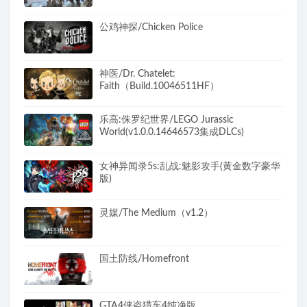
锁）​
公鸡神探/Chicken Police
神医/Dr. Chatelet:
Faith（Build.10046511HF）
乐高:侏罗纪世界/LEGO Jurassic
World(v1.0.0.14646573集成DLCs)
女神异闻录5s:乱战:魅影攻手(黄金数字豪华
版)
灵媒/The Medium（v1.2）
国土防线/Homefront
GTA4侠盗猎车4纯净版