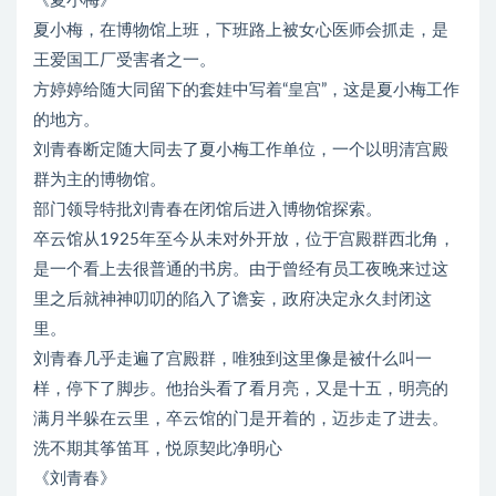
《夏小梅》
夏小梅，在博物馆上班，下班路上被女心医师会抓走，是
王爱国工厂受害者之一。
方婷婷给随大同留下的套娃中写着“皇宫”，这是夏小梅工作
的地方。
刘青春断定随大同去了夏小梅工作单位，一个以明清宫殿
群为主的博物馆。
部门领导特批刘青春在闭馆后进入博物馆探索。
卒云馆从1925年至今从未对外开放，位于宫殿群西北角，
是一个看上去很普通的书房。由于曾经有员工夜晚来过这
里之后就神神叨叨的陷入了谵妄，政府决定永久封闭这
里。
刘青春几乎走遍了宫殿群，唯独到这里像是被什么叫一
样，停下了脚步。他抬头看了看月亮，又是十五，明亮的
满月半躲在云里，卒云馆的门是开着的，迈步走了进去。
洗不期其筝笛耳，悦原契此净明心
《刘青春》