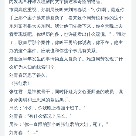
内发现各种难以理解的文字描述和奇怪的物品。
市局高度重视，孙副局长叫来刘青春说：“小刘啊，最近你
手上那个案子越来越复杂了，看来这个周芳也和你的这个
系列案有很大关系啊。我让他们先撤下来，你今天晚上去
看看现场吧。你经历的多，也许能看出什么端倪。”，“哦对
了，歌舞厅那个案件，你叫王勇给你说说，你不在，他主
办的这个案件。应该也和你这个事儿有关系。
最近这半年发生的事情简直太复杂了。难道周芳发现了什
么鲜为人知的线索吗？
刘青春沉思了很久。
《张红君》
张红君：是神教骨干，同时怀疑为女心医师会的成员，谋
杀孙美琪和王思凤的幕后黑手。
局长：”小刘，你我晚上得加个班了。”
刘青春：”有什么情况？局长。”
局长：”你一直跟的那个叫张红君的大姐，死了。”
刘青春：”… …”