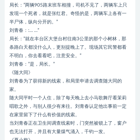
局长：”两辆905路末班车相撞，司机不见了，两辆车上只
发现一个死者，就是张红君。奇怪的是，两辆车上各有一
半尸体，纵向分开的。”
刘青春：:… …”
局长：”就在丰台区大堡台村往南3公里的那个小树林，那
条路白天都没什么人，更别提晚上了。现场其它民警都看
不明白，你去看看吧，注意安全。”
刘青春：”是，局长。”
《随大同》
刘青春为了获得新的线索，和局里申请去调查随大同的
家。
随大同平时一个人住，除了每天晚上去小马歌舞厅看茉莉
唱歌之外，与别人很少有来往。刘青春认定他出事前一定
在家里留下了什么有价值的线索。
当刘青春正在卫生间调查线索时，门突然被锁上了，窗户
也无法打开，并且有大量煤气涌入，千钧一发。