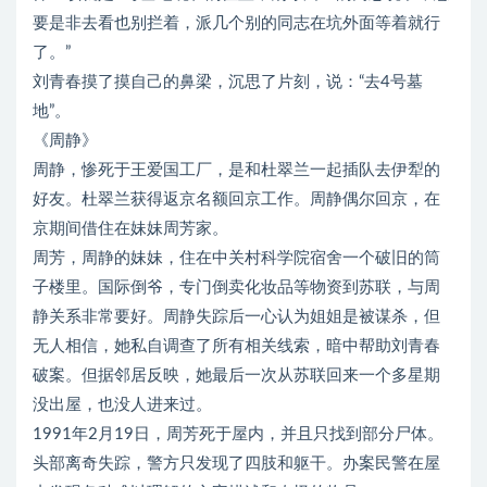
要是非去看也别拦着，派几个别的同志在坑外面等着就行
了。”
刘青春摸了摸自己的鼻梁，沉思了片刻，说：“去4号墓
地”。
《周静》
周静，惨死于王爱国工厂，是和杜翠兰一起插队去伊犁的
好友。杜翠兰获得返京名额回京工作。周静偶尔回京，在
京期间借住在妹妹周芳家。
周芳，周静的妹妹，住在中关村科学院宿舍一个破旧的筒
子楼里。国际倒爷，专门倒卖化妆品等物资到苏联，与周
静关系非常要好。周静失踪后一心认为姐姐是被谋杀，但
无人相信，她私自调查了所有相关线索，暗中帮助刘青春
破案。但据邻居反映，她最后一次从苏联回来一个多星期
没出屋，也没人进来过。
1991年2月19日，周芳死于屋内，并且只找到部分尸体。
头部离奇失踪，警方只发现了四肢和躯干。办案民警在屋