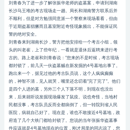
刘青春为了进一步了解张振华老师的盗墓案，申请到湖南
长沙马王堆的考古现场走一趟。局长和湖南警方联系后并
不顺利，但是对方勉强同意派一个警察来现场看看，但由
于近期盗墓猖獗而且墓室附近奇怪现象频出，不能保证民
警的绝对安全。
刘青春来到湖南长沙，警方把他安排给一个考古小组，领
头的叫老崔，上了些年纪，一看就是退休后返聘来进行考
古的。路上老崔和刘青春说：“您来的不是时候，考古现场
都封锁了，前几天一伙盗墓贼在新发掘的4号墓地出事了。
跑出来一个，据见过他的考古队员说，这个人疯疯癫癫
的，神智不清，见人就哭，嘴里还念叨着“完了完了”。他们
是四个人进的墓，另外三个人下落不明，到现在也没出
来，后来就听说发掘现场爆发了鼠疫。说也奇怪，当地村
民都没事，考古队员反而全都病倒了，但一转院到省人民
医院，病就自己好了。现在是，谁也不敢接近4号墓地，政
府造了几个大铁门都给封锁了。您说的当年张振华盗墓事
件应该就是4号墓地现在的位置，刚才局里的同志说了，您