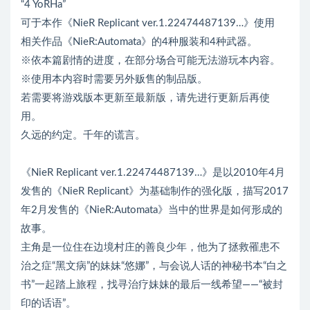
“4 YoRHa”
可于本作《NieR Replicant ver.1.22474487139…》使用
相关作品《NieR:Automata》的4种服装和4种武器。
※依本篇剧情的进度，在部分场合可能无法游玩本内容。
※使用本内容时需要另外贩售的制品版。
若需要将游戏版本更新至最新版，请先进行更新后再使
用。
久远的约定。千年的谎言。
《NieR Replicant ver.1.22474487139…》是以2010年4月
发售的《NieR Replicant》为基础制作的强化版，描写2017
年2月发售的《NieR:Automata》当中的世界是如何形成的
故事。
主角是一位住在边境村庄的善良少年，他为了拯救罹患不
治之症“黑文病”的妹妹“悠娜”，与会说人话的神秘书本“白之
书”一起踏上旅程，找寻治疗妹妹的最后一线希望——“被封
印的话语”。