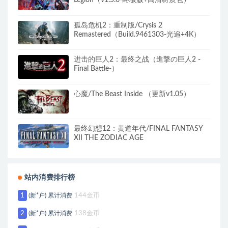
孤岛危机2：重制版/Crysis 2
Remastered（Build.9461303-光追+4K）
进击的巨人2：最终之战（進撃の巨人2 -
Final Battle-）
心魔/The Beast Inside （更新v1.05）
最终幻想12：黄道年代/FINAL FANTASY
XII THE ZODIAC AGE
站内消费排行榜
1
(新*户) 累计消费
144金币
2
(新*户) 累计消费
138金币