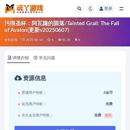
登录
全部
污痕圣杯：阿瓦隆的陨落/Tainted Grail: The Fall
of Avalon(更新v20250607)
全部游戏
2025-06-10
6
81.2K
6
详情介绍
常见问题
资源信息
普通用户特权：
6金币
会员用户特权：
免费
永久会员用户特权：
免费
推荐