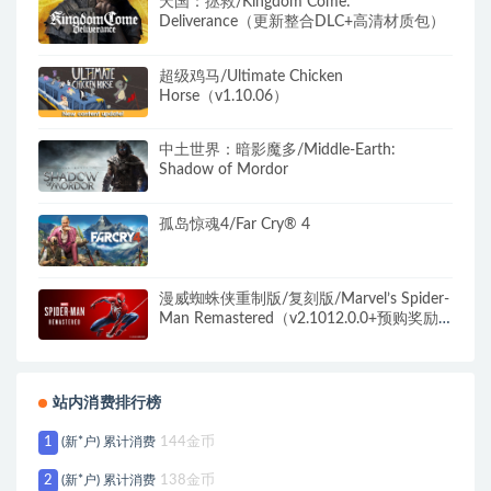
天国：拯救/Kingdom Come:
Deliverance（更新整合DLC+高清材质包）
超级鸡马/Ultimate Chicken
Horse（v1.10.06）
中土世界：暗影魔多/Middle-Earth:
Shadow of Mordor
孤岛惊魂4/Far Cry® 4
漫威蜘蛛侠重制版/复刻版/Marvel’s Spider-
Man Remastered（v2.1012.0.0+预购奖励
+全DLC）
站内消费排行榜
1
(新*户) 累计消费
144金币
2
(新*户) 累计消费
138金币