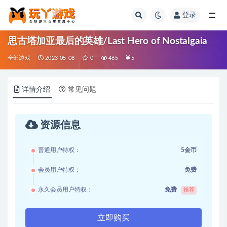
登录
全部
思古塔加亚最后的英雄/Last Hero of Nostalgaia
全部游戏
2023-05-08
0
465
5
详情介绍
常见问题
资源信息
普通用户特权：
5金币
会员用户特权：
免费
永久会员用户特权：
免费
推荐
立即购买