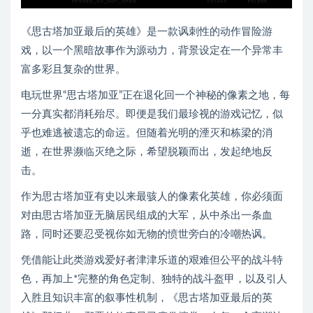
《思古塔加亚最后的英雄》是一款讽刺性的动作冒险游
戏，以一个黑暗故事作为源动力，背景设定在一个异常丰
富多彩且复杂的世界。
电玩世界“思古塔加亚”正在退化回一个神秘的像素之地，每
一分真实都消耗殆尽。即便是我们最珍视的游戏记忆，似
乎也难逃被遗忘的命运。但随着光明的湮灭和栋梁的消
逝，在世界濒临灭绝之际，希望脱颖而出，发起绝地反
击。
作为思古塔加亚有史以来最骇人的像素化英雄，你必须面
对由思古塔加亚无脑居民组成的大军，从中杀出一条血
路，同时还要忍受视你如无物的愤世旁白的冷嘲热讽。
凭借能让此类游戏爱好者津津乐道的艰难但公平的战斗特
色，再加上*完整的角色定制、独特的战斗盔甲，以及引人
入胜且知识丰富的叙事性机制，《思古塔加亚最后的英