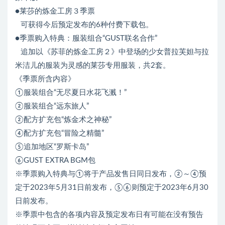
●莱莎的炼金工房３季票
可获得今后预定发布的6种付费下载包。
●季票购入特典：服装组合“GUST联名合作”
追加以《苏菲的炼金工房２》中登场的少女普拉芙妲与拉
米洁儿的服装为灵感的莱莎专用服装，共2套。
《季票所含内容》
①服装组合“无尽夏日水花飞溅！”
②服装组合“远东旅人”
②配方扩充包“炼金术之神秘”
④配方扩充包“冒险之精髓”
⑤追加地区“罗斯卡岛”
⑥GUST EXTRA BGM包
※季票购入特典与①将于产品发售日同日发布，②～④预
定于2023年5月31日前发布，⑤⑥则预定于2023年6月30
日前发布。
※季票中包含的各项内容及预定发布日有可能在没有预告