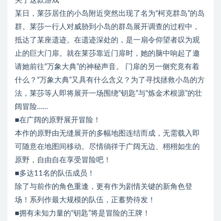
关于这款游戏
某日，莱莎居住的小岛附近突然出现了名为“柯克群岛”的岛
群。莱莎一行人对威胁到小岛的群岛展开调查的过程中，
抵达了某座遗迹。在遗迹深处的，是一扇令仰望者叹为观
止的巨大门扉。就在莱莎靠近门扉时，她的脑中响起了邀
请她前往“万象大典”的神秘声音。 门扉的另一侧究竟有着
什么？“万象大典”又具有什么含义？为了寻找拯救小岛的方
法，莱莎等人即将展开一场围绕“钥匙”与“炼金术根源”的壮
阔冒险……
■在广阔的原野展开冒险！
本作的原野由无缝展开的多幅地图连结而成，无需载入即
可随意在地图间移动。尽情徜徉于广阔无边、栩栩如生的
原野，自由自在享受冒险吧！
■多达11名的队伍成员！
除了与前作的角色重逢，更有作为剧情关键的新角色登
场！系列作最大规模的队伍，正蓄势待发！
■拥有未知力量的“钥匙”将是冒险的王牌！