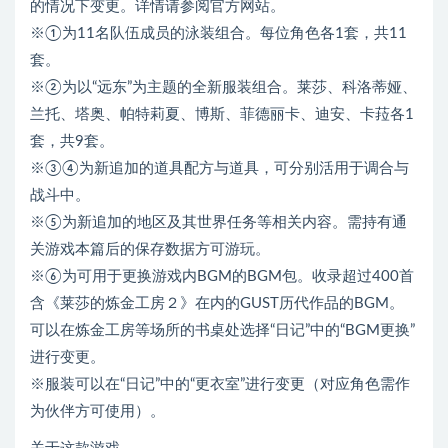
的情况下变更。详情请参阅官方网站。
※①为11名队伍成员的泳装组合。每位角色各1套，共11
套。
※②为以“远东”为主题的全新服装组合。莱莎、科洛蒂娅、
兰托、塔奥、帕特莉夏、博斯、菲德丽卡、迪安、卡菈各1
套，共9套。
※③④为新追加的道具配方与道具，可分别活用于调合与
战斗中。
※⑤为新追加的地区及其世界任务等相关内容。需持有通
关游戏本篇后的保存数据方可游玩。
※⑥为可用于更换游戏内BGM的BGM包。收录超过400首
含《莱莎的炼金工房２》在内的GUST历代作品的BGM。
可以在炼金工房等场所的书桌处选择“日记”中的“BGM更换”
进行变更。
※服装可以在“日记”中的“更衣室”进行变更（对应角色需作
为伙伴方可使用）。