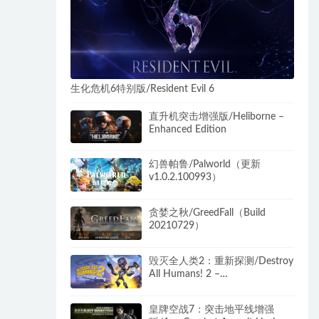
生化危机6特别版/Resident Evil 6
直升机突击增强版/Heliborne –
Enhanced Edition
幻兽帕鲁/Palworld（更新
v1.0.2.100993）
贪婪之秋/GreedFall（Build
20210729）
毁灭全人类2：重新探测/Destroy
All Humans! 2 –
Reprobed（v1.0.574）
皇牌空战7：突击地平线增强