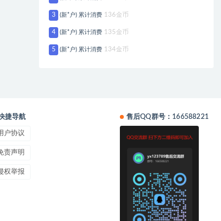
3
(新*户) 累计消费
136金币
4
(新*户) 累计消费
135金币
5
(新*户) 累计消费
134金币
快捷导航
售后QQ群号：166588221
用户协议
免责声明
侵权举报