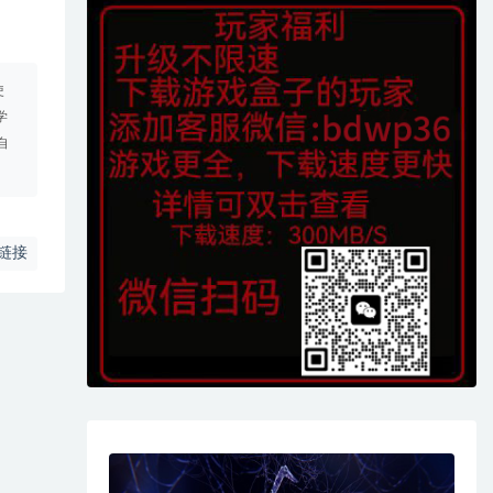
使
学
自
链接