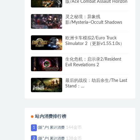
版/Ace Combat Assault Horizon
灵之秘境：异象残
影/Mysteria~Occult Shadows
欧洲卡车模拟2/Euro Truck
Simulator 2（更新v1.55.1.0s）
生化危机：启示录2/Resident
Evil Revelations 2
最后的战役：劫后余生/The Last
Stand：
Aftermath（v1.2.0.485）
站内消费排行榜
1
(新*户) 累计消费
144金币
2
(新*户) 累计消费
138金币