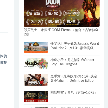
毁灭战士：永恒/DOOM Eternal（整合上古诸神全
2章）
侏罗纪世界进化2/Jurassic World
Evolution2（V1.31-豪华高级版
+全DLC-中文语音）
体的
神奇小子：龙之陷阱/Wonder
将获
Boy: The Dragons
Trap（B.4612784）
黑手党3:最终版/四海兄弟3决定
版/Mafia III: Definitive Edition
幽深密室：复活（更新v1.075）