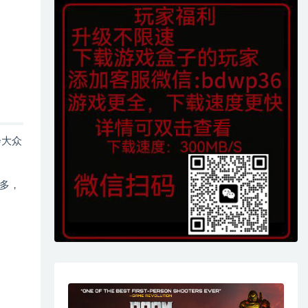
会大众
多，