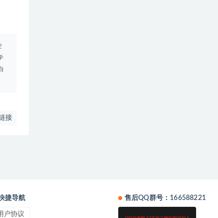
使
学
自
链接
快捷导航
售后QQ群号：166588221
用户协议