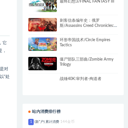
最终幻想3/FINAL FANTASY III
刺客信条编年史：俄罗
斯/Assassins Creed Chronicles:
Russia
环形帝国战术/Circle Empires
，它
Tactics
是，
僵尸部队三部曲/Zombie Army
Trilogy
是对
以“处
战锤40K:审判者-殉道者
站内消费排行榜
1
(新*户) 累计消费
144金币