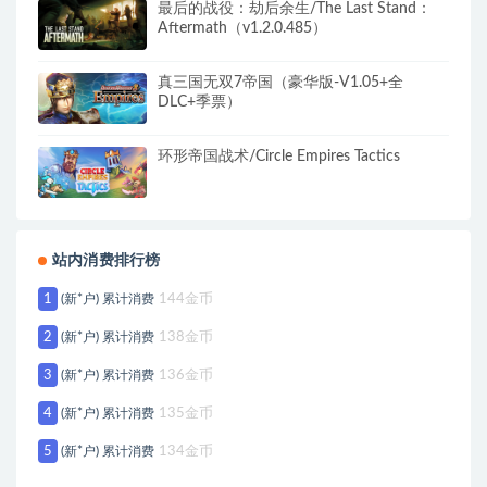
最后的战役：劫后余生/The Last Stand：
Aftermath（v1.2.0.485）
真三国无双7帝国（豪华版-V1.05+全
DLC+季票）
环形帝国战术/Circle Empires Tactics
站内消费排行榜
1
(新*户) 累计消费
144金币
2
(新*户) 累计消费
138金币
3
(新*户) 累计消费
136金币
4
(新*户) 累计消费
135金币
5
(新*户) 累计消费
134金币