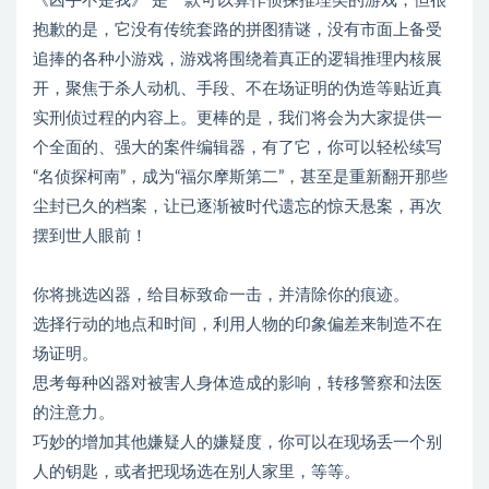
《凶手不是我》 是一款可以算作侦探推理类的游戏，但很
抱歉的是，它没有传统套路的拼图猜谜，没有市面上备受
追捧的各种小游戏，游戏将围绕着真正的逻辑推理内核展
开，聚焦于杀人动机、手段、不在场证明的伪造等贴近真
实刑侦过程的内容上。更棒的是，我们将会为大家提供一
个全面的、强大的案件编辑器，有了它，你可以轻松续写
“名侦探柯南”，成为“福尔摩斯第二”，甚至是重新翻开那些
尘封已久的档案，让已逐渐被时代遗忘的惊天悬案，再次
摆到世人眼前！
你将挑选凶器，给目标致命一击，并清除你的痕迹。
选择行动的地点和时间，利用人物的印象偏差来制造不在
场证明。
思考每种凶器对被害人身体造成的影响，转移警察和法医
的注意力。
巧妙的增加其他嫌疑人的嫌疑度，你可以在现场丢一个别
人的钥匙，或者把现场选在别人家里，等等。