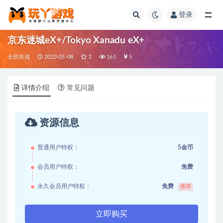
登录
全部
京东迷城eX+/Tokyo Xanadu eX+
全部游戏
2023-05-08
2
165
5
详情介绍
常见问题
资源信息
普通用户特权：
5金币
会员用户特权：
免费
永久会员用户特权：
免费
推荐
立即购买