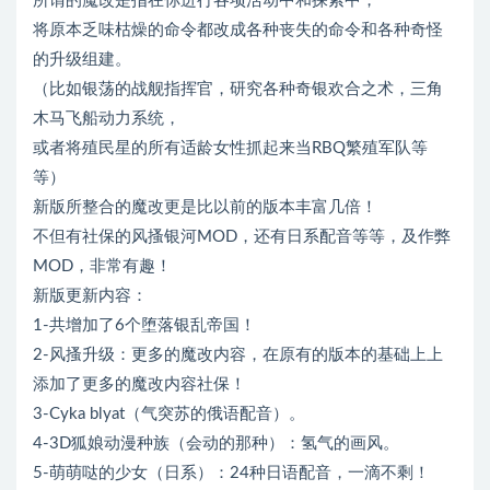
所谓的魔改是指在你进行各项活动中和探索中，
将原本乏味枯燥的命令都改成各种丧失的命令和各种奇怪
的升级组建。
（比如银荡的战舰指挥官，研究各种奇银欢合之术，三角
木马飞船动力系统，
或者将殖民星的所有适龄女性抓起来当RBQ繁殖军队等
等）
新版所整合的魔改更是比以前的版本丰富几倍！
不但有社保的风搔银河MOD，还有日系配音等等，及作弊
MOD，非常有趣！
新版更新内容：
1-共增加了6个堕落银乱帝国！
2-风搔升级：更多的魔改内容，在原有的版本的基础上上
添加了更多的魔改内容社保！
3-Cyka blyat（气突苏的俄语配音）。
4-3D狐娘动漫种族（会动的那种）：氢气的画风。
5-萌萌哒的少女（日系）：24种日语配音，一滴不剩！