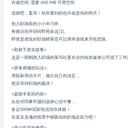
存储空间: 需要 600 MB 可用空间
选择吧，畜浪！你所看到的也许就是你的明天！
初入职场前的小小补习班，
有效识别并回转即死命运[1]。
即使是老练的职场精英也可以用本游戏来开拓思路。
+取材于真实故事+
这是一部刚踏入职场的菜鸟社畜在业内知名媒体公司混了三年踩
+简单易懂的玩法+
用鼠标滑动卡片，做出自己的决定，
然后等待职场的裁决！
+超级丰富的内容+
从应对同事牢骚到选择心仪午餐，
多达300种实际情况供你体验！
在直击灵魂的情景中锻炼你的职场反应力吧！
+老少皆宜的难度+