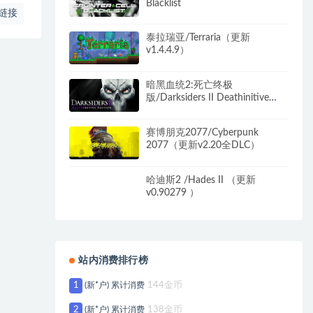
Blacklist
链接
泰拉瑞亚/Terraria（更新
v1.4.4.9）
暗黑血统2:死亡终极
版/Darksiders II Deathinitive
Edition（2号升级档）
赛博朋克2077/Cyberpunk
2077（更新v2.20全DLC）
哈迪斯2 /Hades II （更新
v0.90279 ）
站内消费排行榜
1
(新*户) 累计消费
144金币
2
(新*户) 累计消费
138金币