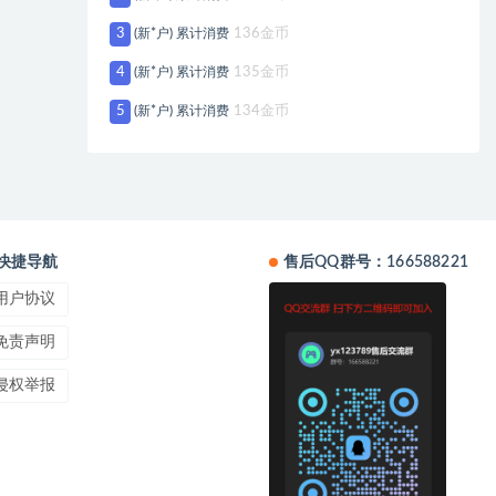
3
(新*户) 累计消费
136金币
4
(新*户) 累计消费
135金币
5
(新*户) 累计消费
134金币
快捷导航
售后QQ群号：166588221
用户协议
免责声明
侵权举报