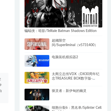
蝙蝠侠：暗影/Telltale Batman Shadows Edition
超阈限空
间/Superliminal（v5731400）
电脑装机模拟器2
太阁立志传VDX（DX30周年纪
念TREASURE BOX数字版-
使
Build.8790596-1.02+全DLC-攻
学
略-编辑器）
驱灵者：新伊甸的幽灵
自
细胞分裂6：黑名单/Splinter Cell: