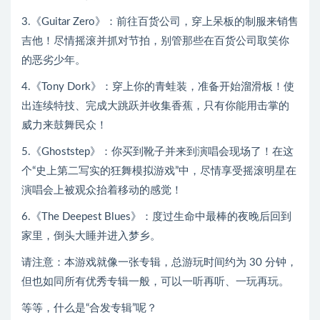
3.《Guitar Zero》：前往百货公司，穿上呆板的制服来销售
吉他！尽情摇滚并抓对节拍，别管那些在百货公司取笑你
的恶劣少年。
4.《Tony Dork》：穿上你的青蛙装，准备开始溜滑板！使
出连续特技、完成大跳跃并收集香蕉，只有你能用击掌的
威力来鼓舞民众！
5.《Ghoststep》：你买到靴子并来到演唱会现场了！在这
个“史上第二写实的狂舞模拟游戏”中，尽情享受摇滚明星在
演唱会上被观众抬着移动的感觉！
6.《The Deepest Blues》：度过生命中最棒的夜晚后回到
家里，倒头大睡并进入梦乡。
请注意：本游戏就像一张专辑，总游玩时间约为 30 分钟，
但也如同所有优秀专辑一般，可以一听再听、一玩再玩。
等等，什么是“合发专辑”呢？