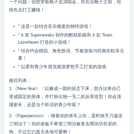
一个问题：你想穿新靴子去演唱会，而在买靴子之前，你
得先去打工赚钱！
* 这是一款结合音乐飨宴的独特游戏！
* 6 首 Superweaks 创作的酷炫歌曲和 6 款 Team
Lazerbeam 打造的小游戏！
* 结合约会模拟、角色扮演、节奏游戏与经典街机等元
素！
* 以爱和青少年朋克摇滚梦想手工打造的游戏
曲目列表：
1.《New Year》：以瘫成一团的状态下床，想办法将自己
变成固定的形体，并打扮出独一无二的反骨造型！你会顶
撞家长，还是当个听话的青少年呢？
2.《Paperperson》：骑着你的单车上街，是时候手刀递送
三明治了！你的老板不希望三明治被拿去喂街坊邻居的
狗，不过它们真天杀地可爱啊！