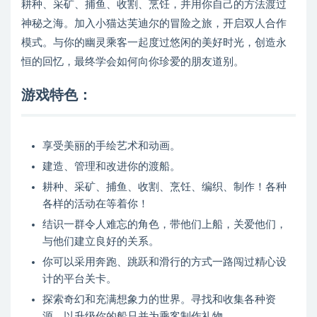
耕种、采矿、捕鱼、收割、烹饪，并用你自己的方法渡过
神秘之海。加入小猫达芙迪尔的冒险之旅，开启双人合作
模式。与你的幽灵乘客一起度过悠闲的美好时光，创造永
恒的回忆，最终学会如何向你珍爱的朋友道别。
游戏特色：
享受美丽的手绘艺术和动画。
建造、管理和改进你的渡船。
耕种、采矿、捕鱼、收割、烹饪、编织、制作！各种
各样的活动在等着你！
结识一群令人难忘的角色，带他们上船，关爱他们，
与他们建立良好的关系。
你可以采用奔跑、跳跃和滑行的方式一路闯过精心设
计的平台关卡。
探索奇幻和充满想象力的世界。寻找和收集各种资
源，以升级你的船只并为乘客制作礼物。