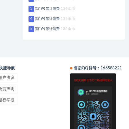
3
(新*户) 累计消费
136金币
4
(新*户) 累计消费
135金币
5
(新*户) 累计消费
134金币
快捷导航
售后QQ群号：166588221
用户协议
免责声明
侵权举报