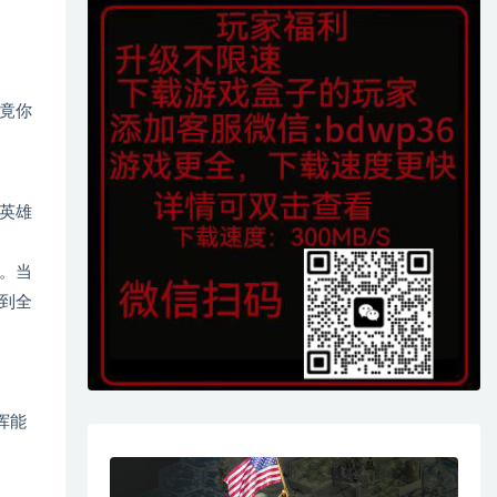
竟你
英雄
。当
到全
挥能