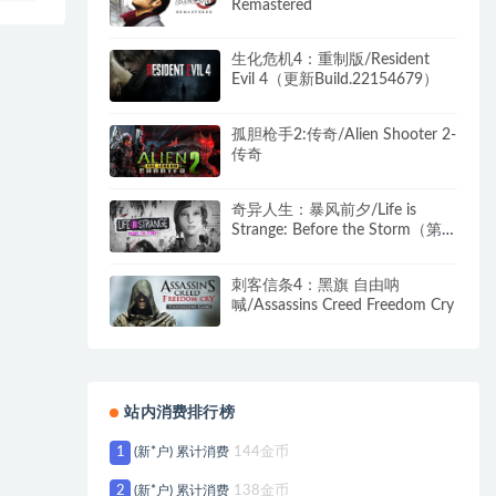
Remastered
生化危机4：重制版/Resident
Evil 4（更新Build.22154679）
孤胆枪手2:传奇/Alien Shooter 2-
传奇
奇异人生：暴风前夕/Life is
Strange: Before the Storm（第1-
4章豪华版v1.4.0.5）
刺客信条4：黑旗 自由呐
喊/Assassins Creed Freedom Cry
站内消费排行榜
1
(新*户) 累计消费
144金币
2
(新*户) 累计消费
138金币