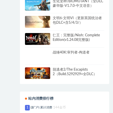
生化变种/BIOMUTANT（全DLC
豪华版-V1.7.0-中文语音）
文明6-文明VI（更新英国统治者
包DLC+含5/4/3/）
仁王：完整版/Nioh: Complete
Edition(v1.24.08完整版)
战锤40K:审判者-殉道者
脱逃者2/The Escapists
2（Build.5292929+全DLC）
站内消费排行榜
1
(新*户) 累计消费
144金币