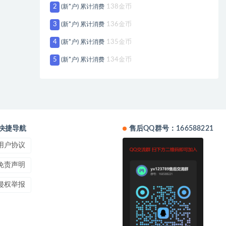
2
(新*户) 累计消费
138金币
3
(新*户) 累计消费
136金币
4
(新*户) 累计消费
135金币
5
(新*户) 累计消费
134金币
快捷导航
售后QQ群号：166588221
用户协议
免责声明
侵权举报