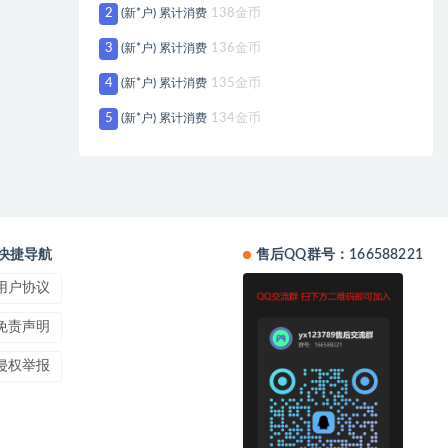
2
(新*户) 累计消费
138金币
3
(新*户) 累计消费
136金币
4
(新*户) 累计消费
135金币
5
(新*户) 累计消费
134金币
快捷导航
售后QQ群号：166588221
用户协议
免责声明
侵权举报