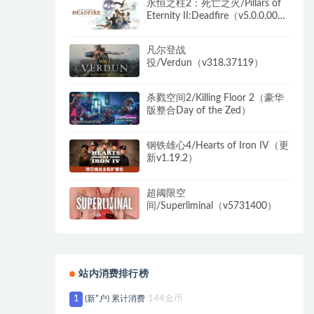
永恒之柱2：死亡之火/Pillars of
Eternity II:Deadfire（v5.0.0.0040
黑耀石版）
凡尔登战
役/Verdun（v318.37119）
杀戮空间2/Killing Floor 2（豪华
版整合Day of the Zed）
钢铁雄心4/Hearts of Iron IV（更
新v1.19.2）
超阈限空
间/Superliminal（v5731400）
站内消费排行榜
1
(新*户) 累计消费
144金币