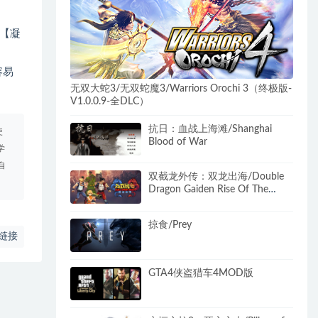
【凝
容易
无双大蛇3/无双蛇魔3/Warriors Orochi 3（终极版-
V1.0.0.9-全DLC）
抗日：血战上海滩/Shanghai
使
Blood of War
学
自
双截龙外传：双龙出海/Double
Dragon Gaiden Rise Of The
Dragons （更新v04.04.2024 ）
掠食/Prey
链接
GTA4侠盗猎车4MOD版