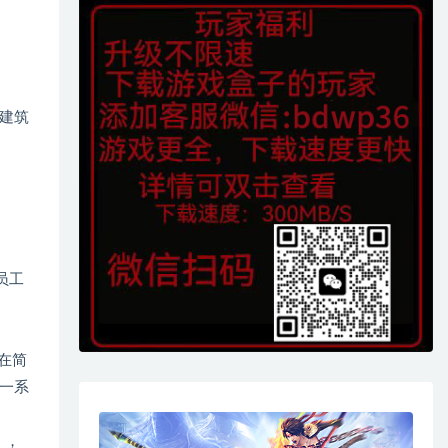
建筑
员工
在简
一系
】，