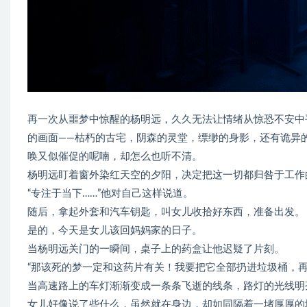
再一次从噩梦中惊醒的杨明远，久久无法让情绪从惊恐不安中
的画面——枯朽的古宅，阴森的灵堂，缥缈的身影，还有诡异
唤又似催促的呢喃，却怎么也听不清。
杨明远盯着窗外染红天空的夕阳，决定把这一切都归咎于工作
“专注于当下……”他对自己这样说道。
随后，拿起外套和汽车钥匙，叫女儿收拾好东西，准备出发。
是的，今天是女儿该回妈妈家的日子。
当杨明远关门的一瞬间，桌子上的药盒让他迟疑了片刻。
“那该死的梦一定和这药片有关！我要把它全部扔进垃圾桶，
当高速路上的车灯渐渐变成一条条飞逝的线条，路灯的光线明
女儿好像说了些什么，虽然就在身边，却如同隔着一堵厚厚的