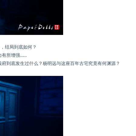
楼，结局到底如何？
力有所增强……
殷府到底发生过什么？杨明远与这座百年古宅究竟有何渊源？