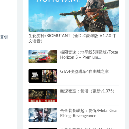
生化变种/BIOMUTANT（全DLC豪华版-V1.7.0-中
复尝
文语音）
极限竞速：地平线5顶级版/Forza
Horizon 5 – Premium
Edition（更新v1.685.421顶级
版）
GTA4侠盗猎车4自由城之章
幽深密室：复活（更新v1.075）
合金装备崛起：复仇/Metal Gear
Rising: Revengeance