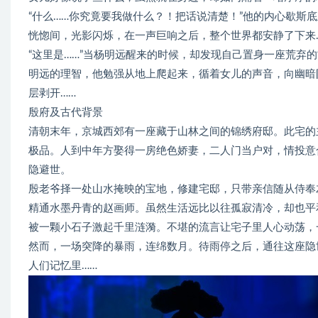
“什么……你究竟要我做什么？！把话说清楚！”他的内心歇斯
恍惚间，光影闪烁，在一声巨响之后，整个世界都安静了下来
“这里是……”当杨明远醒来的时候，却发现自己置身一座荒弃
明远的理智，他勉强从地上爬起来，循着女儿的声音，向幽暗
层剥开……
殷府及古代背景
清朝末年，京城西郊有一座藏于山林之间的锦绣府邸。此宅的
极品。人到中年方娶得一房绝色娇妻，二人门当户对，情投意
隐避世。
殷老爷择一处山水掩映的宝地，修建宅邸，只带亲信随从侍奉
精通水墨丹青的赵画师。虽然生活远比以往孤寂清冷，却也平
被一颗小石子激起千里涟漪。不堪的流言让宅子里人心动荡，
然而，一场突降的暴雨，连绵数月。待雨停之后，通往这座隐
人们记忆里……