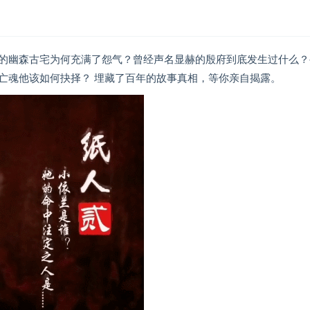
的幽森古宅为何充满了怨气？曾经声名显赫的殷府到底发生过什么？
亡魂他该如何抉择？ 埋藏了百年的故事真相，等你亲自揭露。