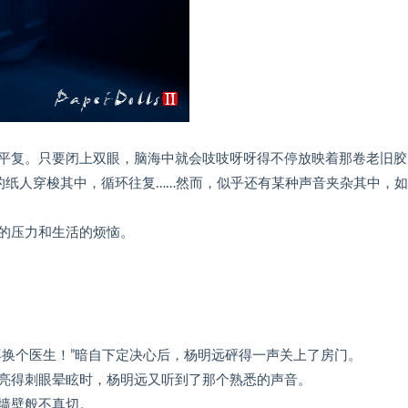
平复。只要闭上双眼，脑海中就会吱吱呀呀得不停放映着那卷老旧胶
的纸人穿梭其中，循环往复……然而，似乎还有某种声音夹杂其中，
的压力和生活的烦恼。
再换个医生！”暗自下定决心后，杨明远砰得一声关上了房门。
亮得刺眼晕眩时，杨明远又听到了那个熟悉的声音。
墙壁般不真切。