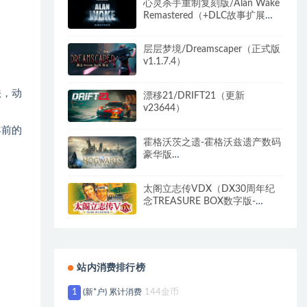
心灵杀手重制复刻版/Alan Wake
Remastered（+DLC故事扩展
包）
层层梦境/Dreamscaper（正式版
v1.1.7.4）
法，动
漂移21/DRIFT21（更新
v23644）
年前的
霍格沃茨之遗-霍格沃兹遗产数码
豪华版
（V1117238.10461750+DLC+
特典+独占内容）
太阁立志传VDX（DX30周年纪
念TREASURE BOX数字版-
Build.8790596-1.02+全DLC-攻
略-编辑器）
站内消费排行榜
1
(新*户) 累计消费
144金币