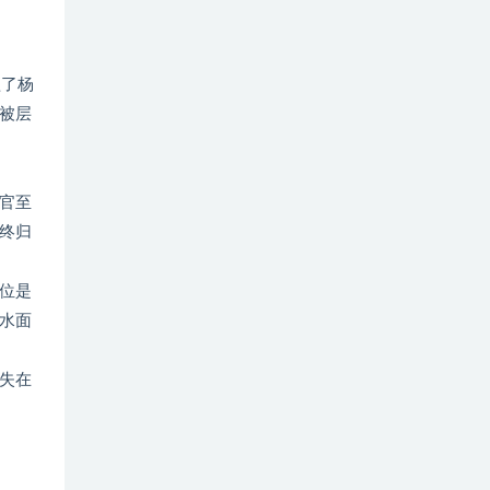
醒了杨
被层
官至
终归
位是
水面
失在