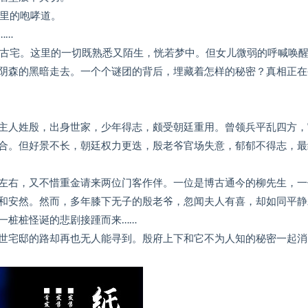
底里的咆哮道。
……
的古宅。这里的一切既熟悉又陌生，恍若梦中。但女儿微弱的呼喊唤
阴森的黑暗走去。一个个谜团的背后，埋藏着怎样的秘密？真相正在
主人姓殷，出身世家，少年得志，颇受朝廷重用。曾领兵平乱四方，
合。但好景不长，朝廷权力更迭，殷老爷官场失意，郁郁不得志，最
左右，又不惜重金请来两位门客作伴。一位是博古通今的柳先生，一
和安然。然而，多年膝下无子的殷老爷，忽闻夫人有喜，却如同平静
一桩桩怪诞的悲剧接踵而来……
世宅邸的路却再也无人能寻到。殷府上下和它不为人知的秘密一起消