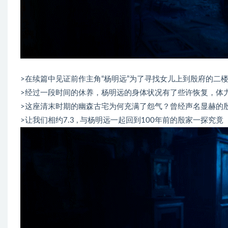
>在续篇中见证前作主角“杨明远”为了寻找女儿上到殷府的二
>经过一段时间的休养，杨明远的身体状况有了些许恢复，体
>这座清末时期的幽森古宅为何充满了怨气？曾经声名显赫的
>让我们相约7.3 , 与杨明远一起回到100年前的殷家一探究竟