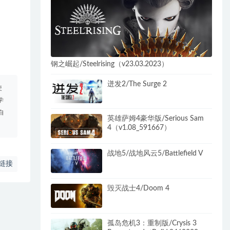
钢之崛起/Steelrising（v23.03.2023）
迸发2/The Surge 2
使
学
自
英雄萨姆4豪华版/Serious Sam
4（v1.08_591667）
战地5/战地风云5/Battlefield V
链接
毁灭战士4/Doom 4
孤岛危机3：重制版/Crysis 3