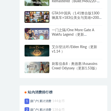
Remastered（Build.9460220-光
追+4K）
GTA5中国风（1.41整合版1300
辆真车+183位美女与英雄+200%
存档）
一门之隔/One More Gate A
Wakfu Legend（更新
v1.1.1.1429）
艾尔登法环/Elden Ring（更新
v1.14 ）
刺客信条8：奥德赛/Assassins
Creed Odyssey（更新1.53版）
站内消费排行榜
1
(新*户) 累计消费
144金币
2
(新*户) 累计消费
138金币