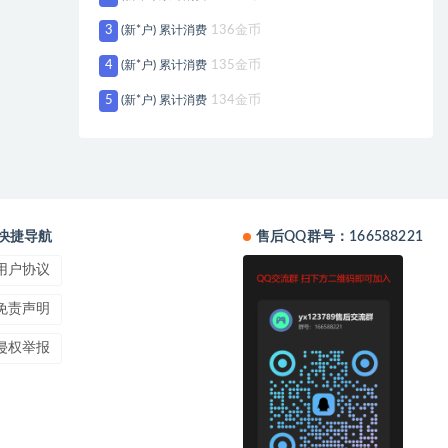
3
(新*户) 累计消费
136金币
4
(新*户) 累计消费
135金币
5
(新*户) 累计消费
134金币
快捷导航
售后QQ群号：166588221
用户协议
免责声明
侵权举报