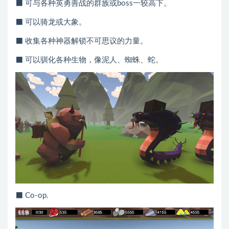
⬛ 可与各种英勇善战的群族或boss一较高下。
⬛ 可以骑龙或大象。
⬛ 收集各种神器解锁不可思议的力量。
⬛ 可以驯化各种生物，像泥人、蜘蛛、蛇。
⬛ Co-op.