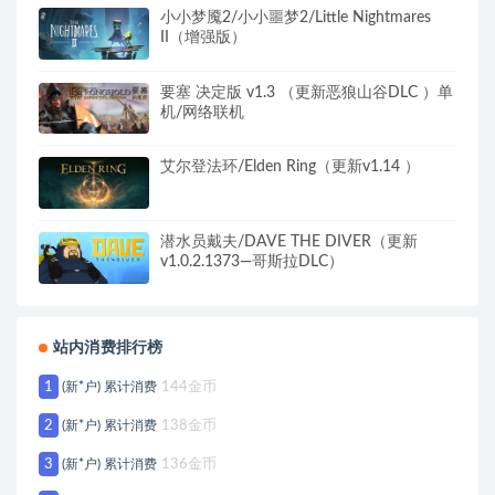
小小梦魇2/小小噩梦2/Little Nightmares
II（增强版）
要塞 决定版 v1.3 （更新恶狼山谷DLC ）单
机/网络联机
艾尔登法环/Elden Ring（更新v1.14 ）
潜水员戴夫/DAVE THE DIVER（更新
v1.0.2.1373—哥斯拉DLC）
站内消费排行榜
1
(新*户) 累计消费
144金币
2
(新*户) 累计消费
138金币
3
(新*户) 累计消费
136金币