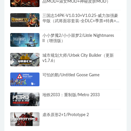
品MOD+淑女MOD+神秘皮肤MOD）
三国志14PK-V1.0.10+V1.0.25-威力加强豪
华版（武将面容套装-全DLC+季票+特典+中
文语音+编辑修改器）
小小梦魇2/小小噩梦2/Little Nightmares
II（增强版）
城市规划大师/Urbek City Builder（更新
v1.7.6）
可怕的鹅/Untitled Goose Game
地铁2033：重制版/Metro 2033
虐杀原形2+1/Prototype 2