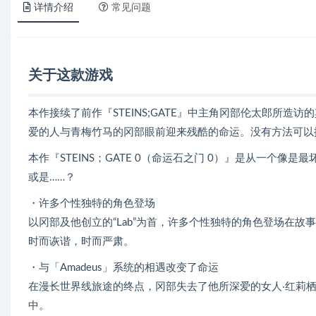
详情介绍
常见问题
关于这款游戏
本作接续了前作『STEINS;GATE』中主角冈部伦太郎所造
爱的人与青梅竹马的冈部眼前迎来残酷的命运。没有方法可以
本作『STEINS；GATE 0（命运石之门 0）』是从一个
或是……？
・许多个性独特的角色登场
以冈部及他创立的“Lab”为首，许多个性独特的角色登场在故事
时而诙谐，时而严肃。
・与「Amadeus」系统的相遇改变了命运
在漫长世界线旅途的终点，冈部失去了他所深爱的女人‧红莉
中。