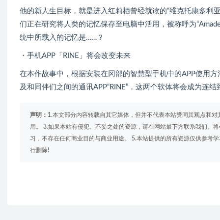
他的新人生目标，就是进入红莉栖曾经就读的“维克托康多利
们正在研究将人类的记忆保存至电脑中活用，被称呼为“Amad
统中所载入的记忆是……？
・手机APP「RINE」将会改变未来
在本作故事中，根据安装在冈部的智慧型手机中的APP使用方法，
及和同伴们之间的通讯APP“RINE”，这两个软体将会成为连
声明：
1.本文部分内容转载自其它媒体，但并不代表本站赞同其观点和对
用。 3.如果本站有侵犯、不妥之处的资源，请在网站最下方联系我们。将
习，不存在任何商业目的与商业用途。 5.本站提供的所有资源仅供参考
行删除!