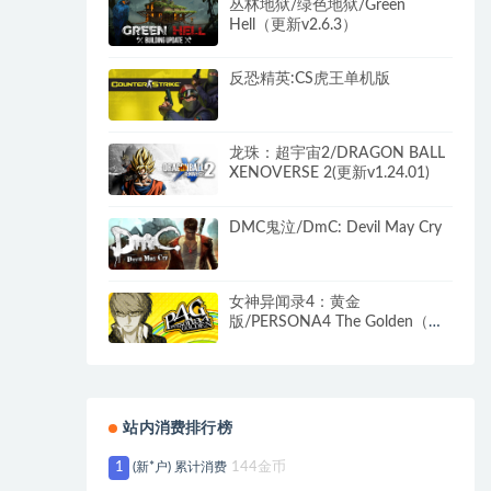
丛林地狱/绿色地狱/Green
Hell（更新v2.6.3）
反恐精英:CS虎王单机版
龙珠：超宇宙2/DRAGON BALL
XENOVERSE 2(更新v1.24.01)
DMC鬼泣/DmC: Devil May Cry
女神异闻录4：黄金
版/PERSONA4 The Golden（更
新v1.0）
站内消费排行榜
1
(新*户) 累计消费
144金币