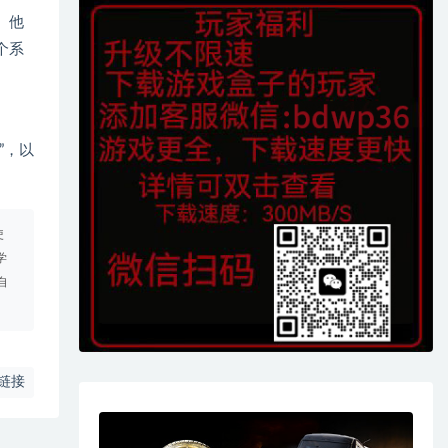
。他
个系
”，以
使
学
自
链接