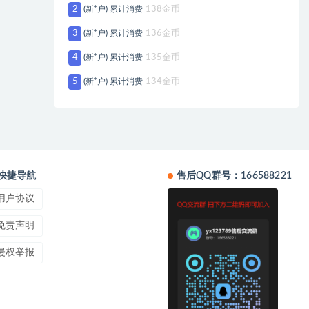
2
(新*户) 累计消费
138金币
3
(新*户) 累计消费
136金币
4
(新*户) 累计消费
135金币
5
(新*户) 累计消费
134金币
快捷导航
售后QQ群号：166588221
用户协议
免责声明
侵权举报