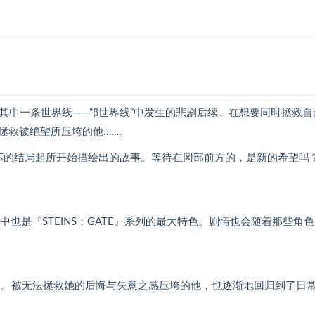
访的其中一条世界线——“β世界线”中发生的悲剧后续。在想要同时拯救
拯救被绝望所压垮的他……。
像是最坏的结局起所开始描绘出的故事。等待在冈部前方的，是新的希望吗
中也是『STEINS；GATE』系列的最大特色。剧情也会随着那些角
栖。被无法拯救她的后悔与失意之感压垮的他，也逐渐地回归到了日