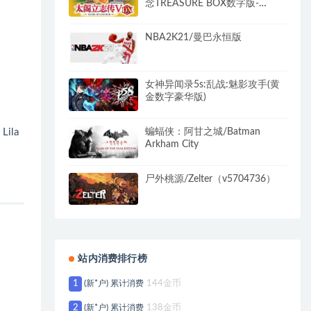
念TREASURE BOX数字版-
Build.8790596-1.02+全DLC-攻
略-编辑器）
NBA2K21/曼巴永恒版
女神异闻录5s:乱战:魅影攻手(黄
金数字豪华版)
蝙蝠侠：阿甘之城/Batman
ila
Arkham City
尸外桃源/Zelter（v5704736）
站内消费排行榜
1
(新*户) 累计消费
144金币
2
(新*户) 累计消费
138金币