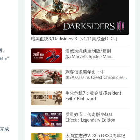
暗黑血统3/Darksiders 3（v1.11集成全DLCs）
衡。
漫威蜘蛛侠重制版/复刻
版/Marvel’s Spider-Man
in”
Remastered（v2.1012.0.0+预购
奖励+全DLC）
刺客信条编年史：中
国/Assassins Creed Chronicles：
China
生化危机7：黄金版/Resident
Evil 7 Biohazard
质量效应：传奇版/Mass
Effect：Legendary Edition
，完成
太阁立志传VDX（DX30周年纪